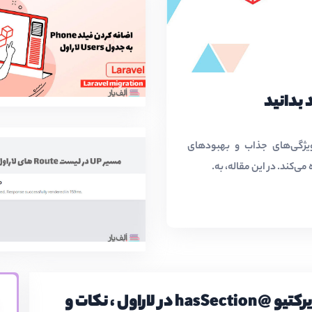
نسخه جدید فریم‌ورک محبوب PHP، با ویژگی‌های جذاب و بهبودهای
ی‌کند. در این مقاله، به.
دایرکتیو @hasSection در لاراول ، نکات و