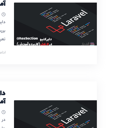
آم
تعر
ادام
آم