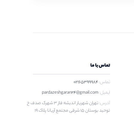
تماس با ما
تماس:
02165399984
ایمیل:
pardazeshgaran24@gmail.com
آدرس:
تهران شهریار اندیشه فاز 3 شهرک صدف خ
توحید بوستان 15 شرقی مجتمع آریانا پلاک 19