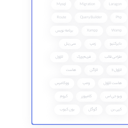
Mysql
Migration
Laragon
Route
Query Builder
Php
Wamp
Xampp
برنامه نویس
دایرکتیو
زمپ
سی پنل
طراحی قالب
فریم ورک
لاراول
لاراول 11
لاراگن
هاست
هاست لاراول
ومپ
ووکامرس
ویو جی اس
کامپوزر
کروم
کپی بن
گوگل
یون کیوب