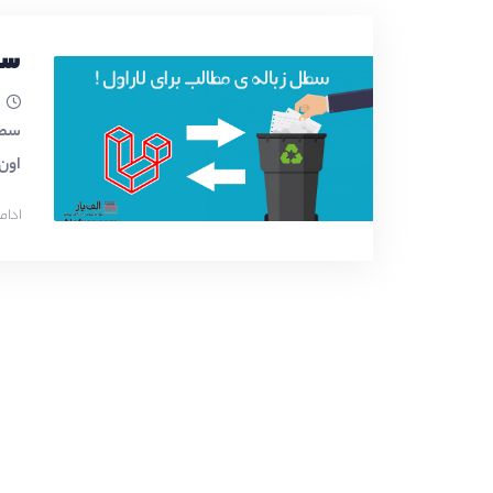
سطل
اون trait های جالب توی لاراول هست که به شما امکا
ادام