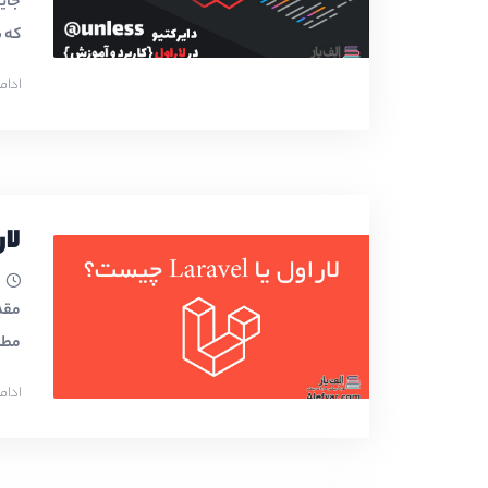
که شر
ادام
لاراول
مطرح 
ادام