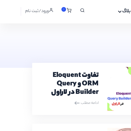
0
بلاگ
ورود/ثبت نام
تفاوت Eloquent
ORM و Query
Builder در لاراول
ادامه مطلب