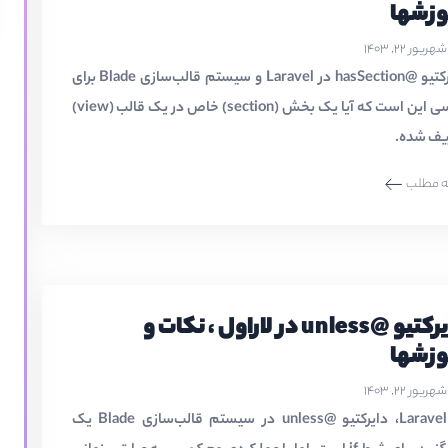
وزشها
شهریور ۲۲, ۱۴۰۳
دایرکتیو @hasSection در Laravel و سیستم قالب‌سازی Blade برای
بررسی این است که آیا یک بخش (section) خاص در یک قالب (view)
یف شده.
ه مطلب
دایرکتیو @unless در لاراول ، نکات و
وزشها
شهریور ۲۲, ۱۴۰۳
در Laravel، دایرکتیو @unless در سیستم قالب‌سازی Blade یک