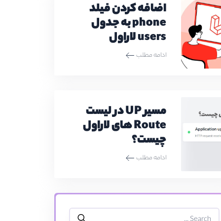
اضافه کردن فیلد
phone به جدول
users لاراول
ادامه مطلب
مسیر UP در لیست
Route های لاراول
چیست؟
ادامه مطلب