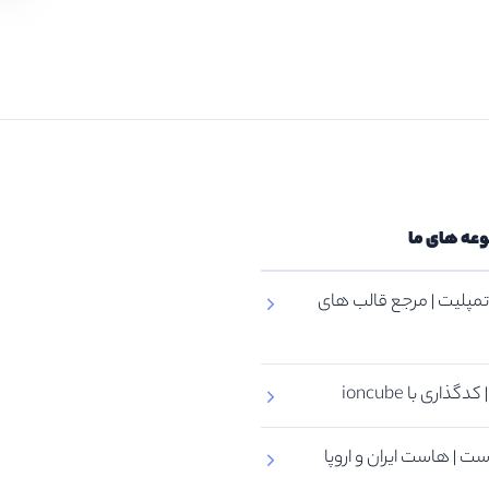
وعه های ما
مپلیت | مرجع قالب های
گذاری با ioncube
ت | هاست ایران و اروپا