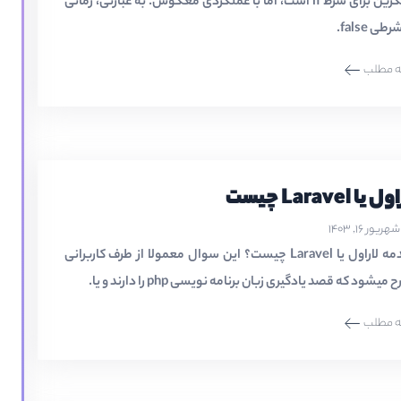
جایگزین برای شرط if است، اما با عملکردی معکوس. به عبارتی، زمانی
طی false.
ه مطلب
 یا Laravel چیست
شهریور ۱۶, ۱۴۰۳
مقدمه لاراول یا Laravel چیست؟ این سوال معمولا از طرف کاربرانی
میشود که قصد یادگیری زبان برنامه نویسی php را دارند و یا.
ه مطلب