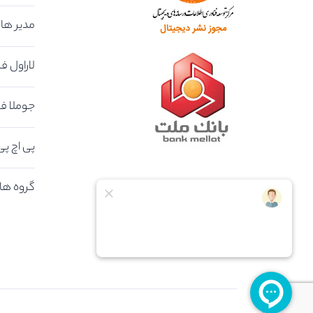
مدیر هاس
لاراول فو
جوملا فو
پی اچ پی فو
گروه های