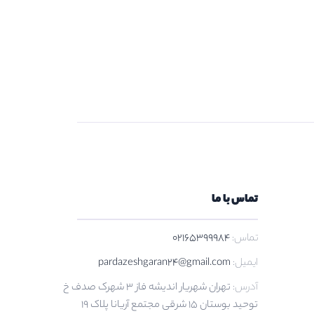
تماس با ما
تماس:
02165399984
ایمیل:
pardazeshgaran24@gmail.com
آدرس:
تهران شهریار اندیشه فاز 3 شهرک صدف خ
توحید بوستان 15 شرقی مجتمع آریانا پلاک 19