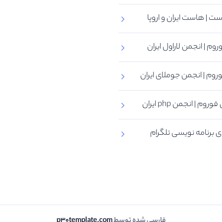
ت | هاست ایران و اروپا
روم | انجمن لاراول ایران
روم | انجمن جوملای ایران
روم | انجمن php ایران
 برنامه نویسی تلگرام
فارسی شده توسط
p30template.com