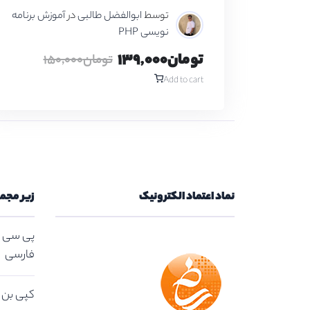
توسط
ابوالفضل طالبی
در
آموزش برنامه
نویسی PHP
تومان139,000
تومان150,000
Add to cart
نماد اعتماد الکترونیک
زیر مجم
پی سی ت
فارسی
کپی بن | کد