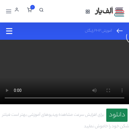
0
آموزش PHP رایگان
مباحث ابتدایی در php
0/3
متغیرها و و اعمال ریاضی
0/4
شروط و حلقه ها در php
0/7
کار با شرط if در php و عملیات های منطقی
10:00
توسعه ی شرط if در php
07:00
دانلود
برای افزایش سرعت مشاهده ویدیوهای آموزشی بهتر است فیلتر
آموزش شرط switch و انجام مثال عملی
09:00
شکن خود را خاموش نمایید
کار با حلقه ها در php و آموزش حلقه ی for
11:00