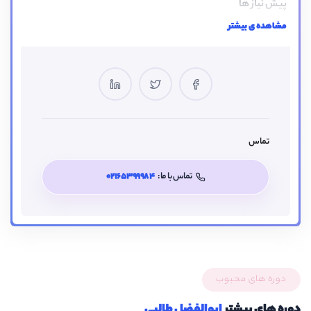
پیش نیاز ها
مشاهده ی بیشتر
آشنایی ابتدایی با جوملا
تگ ها
sppagebuilder
تماس
تماس با ما:
02165399984
مخاطبین هدف این دوره
سایت های فروشگاهی تحت جوملا
علاقه مندان طراحی سایت با جوملا
دوره های محبوب
دوره های بیشتر
ابوالفضل طالبی