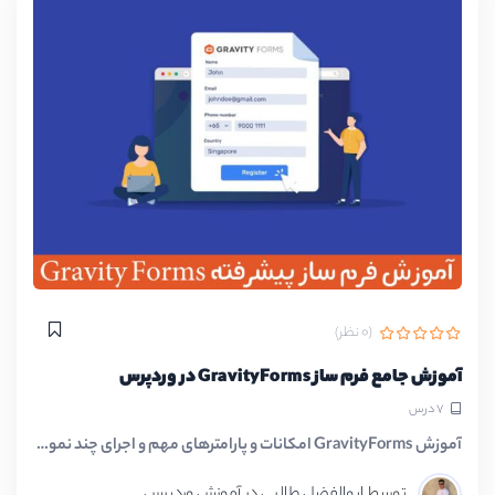
(0 نظر)
آموزش جامع فرم ساز GravityForms در وردپرس
7 درس
آموزش GravityForms امکانات و پارامترهای مهم و اجرای چند نمونه فرم با استفاده…
توسط
ابوالفضل طالبی
در
آموزش وردپرس