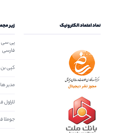
نماد اعتماد الکترونیک
زیر مجم
پی سی ت
فارسی
کپی بن | کد
مدیر هاس
لاراول فو
جوملا فو