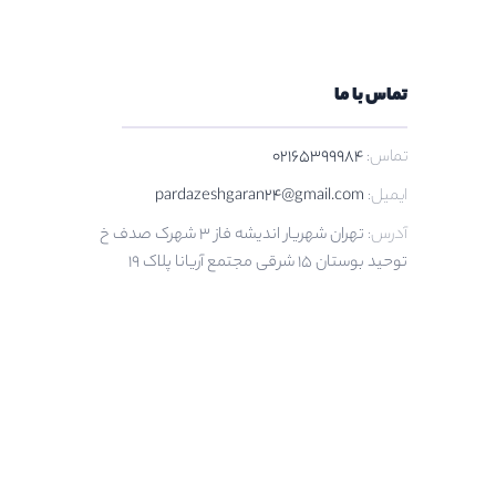
تماس با ما
تماس:
02165399984
ایمیل:
pardazeshgaran24@gmail.com
آدرس:
تهران شهریار اندیشه فاز 3 شهرک صدف خ
توحید بوستان 15 شرقی مجتمع آریانا پلاک 19