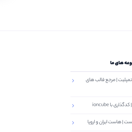
وعه های ما
مپلیت | مرجع قالب های
گذاری با ioncube
ت | هاست ایران و اروپا