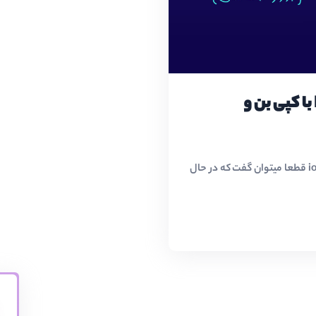
محافظت از سورس پروژه های PHP با کپی بن و
محافظت از سورس پروژه های PHP با کپی بن و ioncube قطعا میتوان گفت که در حال