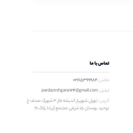
تماس با ما
تماس:
02165399984
ایمیل:
pardazeshgaran24@gmail.com
آدرس:
تهران شهریار اندیشه فاز 3 شهرک صدف خ
توحید بوستان 15 شرقی مجتمع آریانا پلاک 19