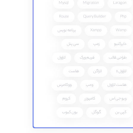
Mysql
Migration
Laragon
Route
Query Builder
Php
Wamp
Xampp
برنامه نویس
دایرکتیو
زمپ
سی پنل
طراحی قالب
فریم ورک
لاراول
لاراول 11
لاراگن
هاست
هاست لاراول
ومپ
ووکامرس
ویو جی اس
کامپوزر
کروم
کپی بن
گوگل
یون کیوب