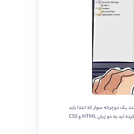
دو زبان پایه HTML و CSS را نشناسد.دقیقا همانند یک دوچرخه سوار که ابتدا باید
فرمان را بگیرد و با ربکاب زدن شروع به حرکت نماید ، شما نیز باید برای حرکت و شروع در راهی که انتخاب کرده اید به دو زبان HTML و CSS