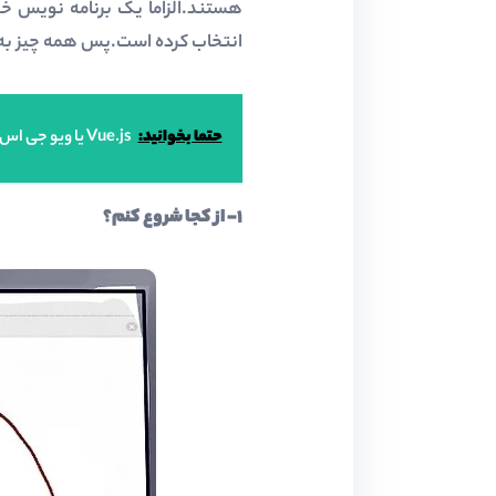
هستند.الزاما یک برنامه نویس خ
انتخاب کرده است.پس همه چیز به 
حتما بخوانید:
Vue.js یا ویو جی اس چیست
۱- از کجا شروع کنم؟