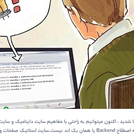
 اینکه با HTML و CSS آشنا شدید ، اکنون میتوانیم به راحتی با مفاهیم سایت داینام
استاتیک دارای بخش مدیریت یا به اصطلاح Backend یا همان بک اند نیست.سای