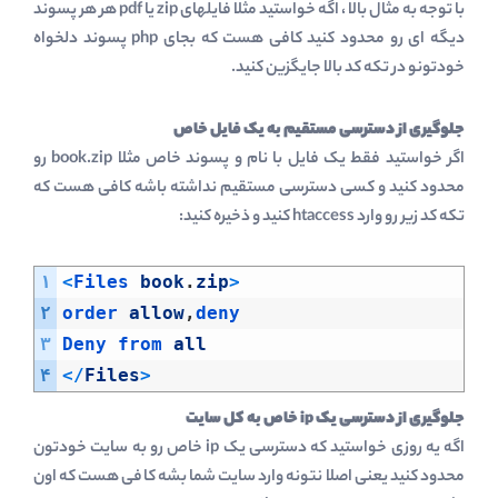
با توجه به مثال بالا ، اگه خواستید مثلا فایلهای zip یا pdf هر هر پسوند
دیگه ای رو محدود کنید کافی هست که بجای php پسوند دلخواه
خودتونو در تکه کد بالا جایگزین کنید.
جلوگیری از دسترسی مستقیم به یک فایل خاص
اگر خواستید فقط یک فایل با نام و پسوند خاص مثلا book.zip رو
محدود کنید و کسی دسترسی مستقیم نداشته باشه کافی هست که
تکه کد زیر رو وارد htaccess کنید و ذخیره کنید:
۱
<
Files 
book
.
zip
>
۲
order 
allow
,
deny
۳
Deny 
from 
all
۴
<
/
Files
>
جلوگیری از دسترسی یک ip خاص به کل سایت
اگه یه روزی خواستید که دسترسی یک ip خاص رو به سایت خودتون
محدود کنید یعنی اصلا نتونه وارد سایت شما بشه کافی هست که اون