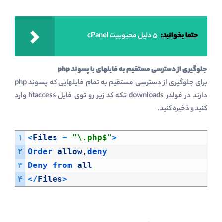
حتما بخوانید:
5 دلیل محبوبیت cPanel
جلوگیری از دسترسی مستقیم به فایلهای با پسوند php
برای جلوگیری از دسترسی مستقیم به تمام فایلهایی که پسوند php
دارند در فولدر downloads تکه کد زیر رو توی فایل htaccess وارد
کنید و ذخیره کنید.
۱
<
Files
~
"\.php$"
>
۲
Order 
allow
,
deny
۳
Deny 
from 
all
۴
<
/
Files
>