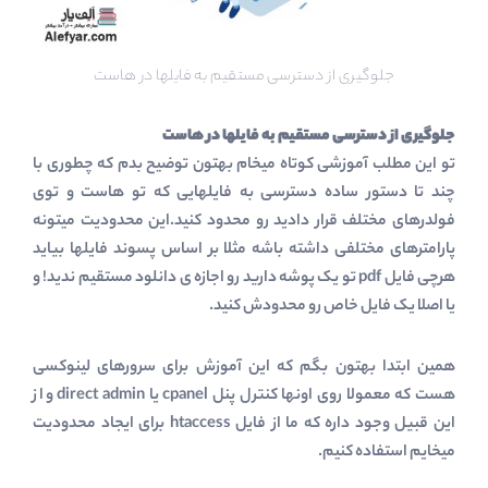
جلوگیری از دسترسی مستقیم به فایلها در هاست
جلوگیری از دسترسی مستقیم به فایلها در هاست
تو این مطلب آموزشی کوتاه میخام بهتون توضیح بدم که چطوری با
چند تا دستور ساده دسترسی به فایلهایی که تو هاست و توی
فولدرهای مختلف قرار دادید رو محدود کنید.این محدودیت میتونه
پارامترهای مختلفی داشته باشه مثلا بر اساس پسوند فایلها بیاید
هرچی فایل pdf تو یک پوشه دارید رو اجازه ی دانلود مستقیم ندید! و
یا اصلا یک فایل خاص رو محدودش کنید.
همین ابتدا بهتون بگم که این آموزش برای سرورهای لینوکسی
هست که معمولا روی اونها کنترل پنل cpanel یا direct admin و از
این قبیل وجود داره که ما از فایل htaccess برای ایجاد محدودیت
میخایم استفاده کنیم.