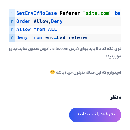
۱
SetEnvIfNoCase 
Referer
"site.com"
bad_r
۲
Order 
Allow
,
Deny
۳
Allow 
from 
ALL
۴
Deny 
from 
env
=
bad_referer
توی تکه کد بالا باید بجای آدرس site.com ، آدرس همون سایت بد رو
قرار بدید!
امیدوارم که این مقاله بدرتون خرده باشه
0 نظر
نظر خود را ثبت نمایید